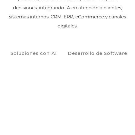
decisiones, integrando IA en atención a clientes,
sistemas internos, CRM, ERP, eCommerce y canales
digitales.
Soluciones con AI
Desarrollo de Software
Soluciones con AI
Diseñamos soluciones con inteligencia artificial para
empresas que buscan crecer, tomar mejores decisiones
y convertir sus datos, procesos y canales digitales en
oportunidades reales de negocio. Analizamos tu
operación, tus objetivos comerciales y tus herramientas